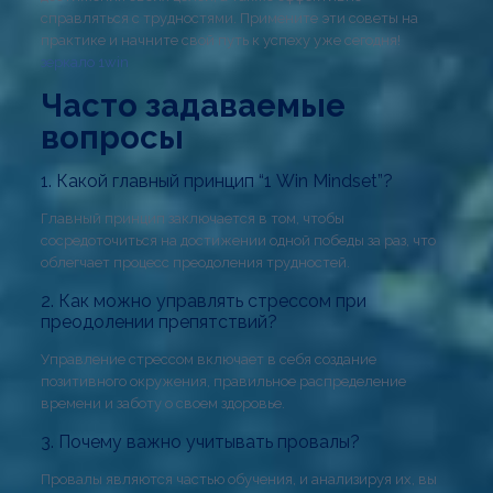
справляться с трудностями. Примените эти советы на
практике и начните свой путь к успеху уже сегодня!
зеркало 1win
Часто задаваемые
вопросы
1. Какой главный принцип “1 Win Mindset”?
Главный принцип заключается в том, чтобы
сосредоточиться на достижении одной победы за раз, что
облегчает процесс преодоления трудностей.
2. Как можно управлять стрессом при
преодолении препятствий?
Управление стрессом включает в себя создание
позитивного окружения, правильное распределение
времени и заботу о своем здоровье.
3. Почему важно учитывать провалы?
Провалы являются частью обучения, и анализируя их, вы