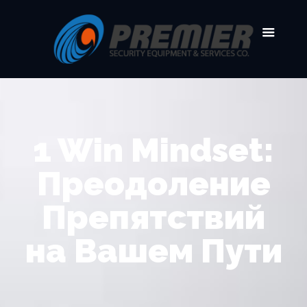
1 Win Mindset:
Преодоление
Препятствий
на Вашем Пути