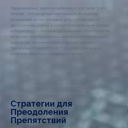
Первоначально, давайте разберемся, что такое “1 Win
Mindset”. Это концепция ментального отношения,
основанная на том, что ваша цель – это не просто
долгосрочные успехи, а конкретные маленькие победы,
которые ведут к большим достижениям. Эта стратегия
позволяет вам сосредоточиться на выполнении одного
шага за раз, что значительно упрощает процесс
преодоления препятствий. Говоря об этом, важно
отметить несколько ключевых аспектов:
Фокус на текущем моменте.
Постепенное движение к цели.
Лимитирование стресса и давления.
Развитие гибкости и адаптивности.
Укрепление самооценки через малые успехи.
Стратегии для
Преодоления
Препятствий