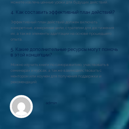
можете извлечь ценные уроки для будущих действий.
4. Как составить эффективный план действий?
Эффективный план действий должен включать
конкретные, измеримые цели, стратегии для достижения
их, а также элементы адаптации на основе прошедшего
опыта.
5. Какие дополнительные ресурсы могут помочь
в этой концепции?
Можно изучить книги по саморазвитию, участвовать в
семинарах и курсах, а также взаимодействовать с
ментором или коучем для получения поддержки и
рекомендаций.
admin