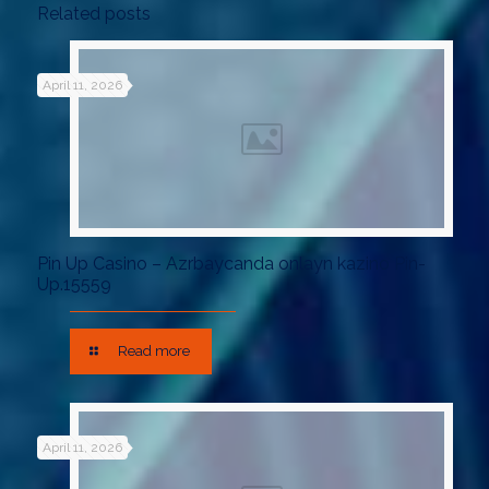
Related posts
April 11, 2026
Pin Up Casino – Azrbaycanda onlayn kazino Pin-
Up.15559
Read more
April 11, 2026