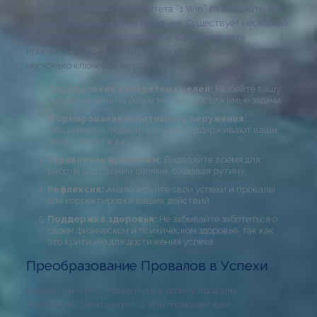
При использовании менталитета “1 Win” важно знать, как
именно применять его на практике. Существует несколько
стратегий, которые могут помочь вам преодолеть
препятствия на вашем пути. Обратим внимание на
несколько ключевых методов:
Определение конкретных целей:
Разбейте вашу
основную цель на более мелкие, достижимые задачи.
Формирование позитивного окружения:
Общайтесь с людьми, которые поддерживают ваши
цели и верят в вас.
Управление временем:
Выделяйте время для
работы над своими целями, создавая рутину.
Рефлексия:
Анализируйте свои успехи и провалы
для корректировки ваших действий.
Поддержка здоровья:
Не забывайте заботиться о
своем физическом и психическом здоровье, так как
это критично для достижения успеха.
Преобразование Провалов в Успехи
Важно понимать, что на пути к успеху провалы
неизбежны. Менталитет “1 Win” помогает вам