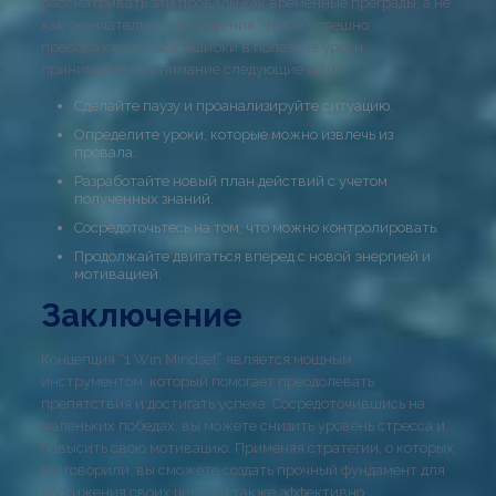
рассматривать эти провалы как временные преграды, а не
как окончательные поражения. Чтобы успешно
преобразовать свои ошибки в полезные уроки,
принимайте во внимание следующие шаги:
Сделайте паузу и проанализируйте ситуацию.
Определите уроки, которые можно извлечь из
провала.
Разработайте новый план действий с учетом
полученных знаний.
Сосредоточьтесь на том, что можно контролировать.
Продолжайте двигаться вперед с новой энергией и
мотивацией.
Заключение
Концепция “1 Win Mindset” является мощным
инструментом, который помогает преодолевать
препятствия и достигать успеха. Сосредоточившись на
маленьких победах, вы можете снизить уровень стресса и
повысить свою мотивацию. Применяя стратегии, о которых
мы говорили, вы сможете создать прочный фундамент для
достижения своих целей, а также эффективно