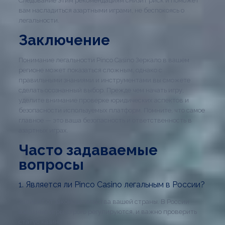
Следование этим рекомендациям снизит риск и поможет
вам насладиться азартными играми, не беспокоясь о
легальности.
Заключение
Понимание легальности Pinco Casino Зеркало в вашем
регионе может показаться сложным, однако с
правильными знаниями и инструментами вы сможете
сделать осознанный выбор. Прежде чем начать игру,
уделите внимание проверке юридических аспектов и
безопасности используемых платформ. Помните, что самое
главное — это ваша безопасность и ответственность в
азартных играх.
Часто задаваемые
вопросы
1. Является ли Pinco Casino легальным в России?
Зависит от законодательства вашей страны. В России
азартные игры строго регулируются, и важно проверить
статус казино.