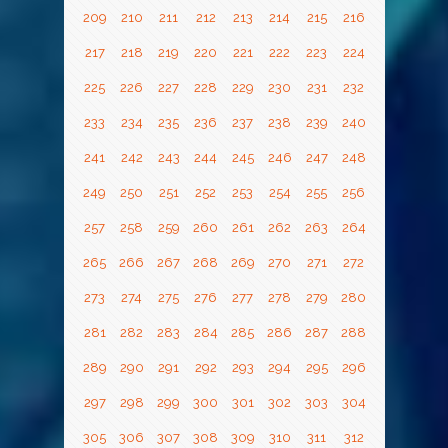
209
210
211
212
213
214
215
216
217
218
219
220
221
222
223
224
225
226
227
228
229
230
231
232
233
234
235
236
237
238
239
240
241
242
243
244
245
246
247
248
249
250
251
252
253
254
255
256
257
258
259
260
261
262
263
264
265
266
267
268
269
270
271
272
273
274
275
276
277
278
279
280
281
282
283
284
285
286
287
288
289
290
291
292
293
294
295
296
297
298
299
300
301
302
303
304
305
306
307
308
309
310
311
312