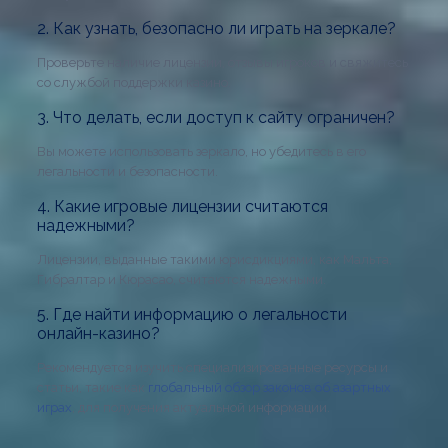
2. Как узнать, безопасно ли играть на зеркале?
Проверьте наличие лицензии, отзывы игроков и свяжитесь
со службой поддержки казино.
3. Что делать, если доступ к сайту ограничен?
Вы можете использовать зеркало, но убедитесь в его
легальности и безопасности.
4. Какие игровые лицензии считаются
надежными?
Лицензии, выданные такими юрисдикциями, как Мальта,
Гибралтар и Кюрасао, считаются надежными.
5. Где найти информацию о легальности
онлайн-казино?
Рекомендуется изучить специализированные ресурсы и
статьи, такие как
глобальный обзор законов об азартных
играх
, для получения актуальной информации.