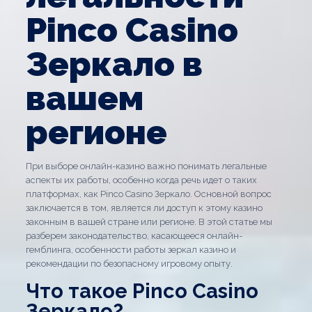
Pinco Casino
Зеркало в
вашем
регионе
При выборе онлайн-казино важно понимать легальные
аспекты их работы, особенно когда речь идет о таких
платформах, как Pinco Casino Зеркало. Основной вопрос
заключается в том, является ли доступ к этому казино
законным в вашей стране или регионе. В этой статье мы
разберем законодательство, касающееся онлайн-
гемблинга, особенности работы зеркал казино и
рекомендации по безопасному игровому опыту.
Что такое Pinco Casino
Зеркало?