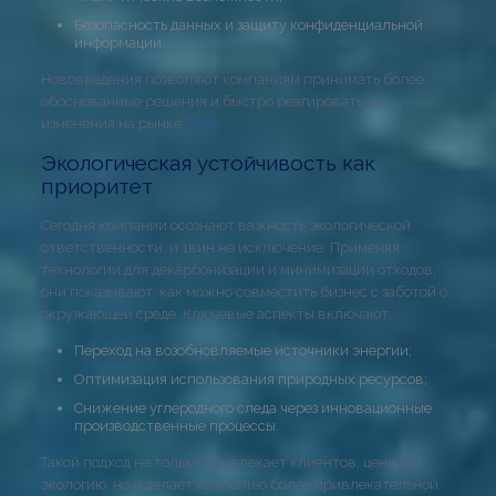
Безопасность данных и защиту конфиденциальной
информации.
Нововведения позволяют компаниям принимать более
обоснованные решения и быстро реагировать на
изменения на рынке
1win
.
Экологическая устойчивость как
приоритет
Сегодня компании осознают важность экологической
ответственности, и 1вин не исключение. Применяя
технологии для декарбонизации и минимизации отходов,
они показывают, как можно совместить бизнес с заботой о
окружающей среде. Ключевые аспекты включают:
Переход на возобновляемые источники энергии;
Оптимизация использования природных ресурсов;
Снижение углеродного следа через инновационные
производственные процессы.
Такой подход не только привлекает клиентов, ценящих
экологию, но и делает компанию более привлекательной