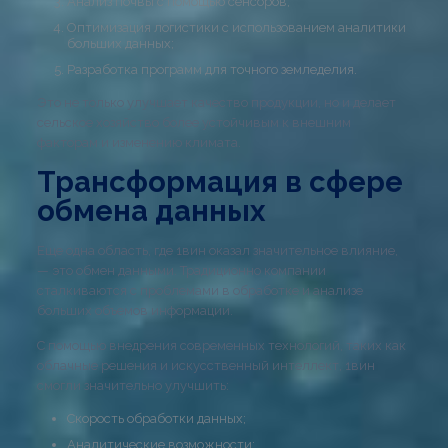
Анализ почвы с помощью сенсоров;
Оптимизация логистики с использованием аналитики
больших данных;
Разработка программ для точного земледелия.
Это не только улучшает качество продукции, но и делает
сельское хозяйство более устойчивым к внешним
факторам и изменению климата.
Трансформация в сфере
обмена данных
Еще одна область, где 1вин оказал значительное влияние,
— это обмен данными. Традиционно компании
сталкиваются с проблемами в обработке и анализе
больших объемов информации.
С помощью внедрения современных технологий, таких как
облачные решения и искусственный интеллект, 1вин
смогли значительно улучшить:
Скорость обработки данных;
Аналитические возможности;