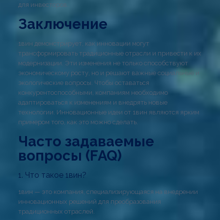
для инвесторов.
Заключение
1вин демонстрирует, как инновации могут
трансформировать традиционные отрасли и привести к их
модернизации. Эти изменения не только способствуют
экономическому росту, но и решают важные социальные и
экологические вопросы. Чтобы оставаться
конкурентоспособными, компаниям необходимо
адаптироваться к изменениям и внедрять новые
технологии. Инновационные идеи от 1вин являются ярким
примером того, как это можно сделать.
Часто задаваемые
вопросы (FAQ)
1. Что такое 1вин?
1вин — это компания, специализирующаяся на внедрении
инновационных решений для преобразования
традиционных отраслей.