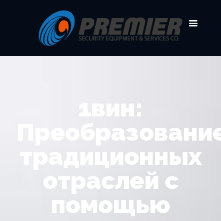
1вин:
Преобразовани
традиционных
отраслей с
помощью