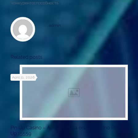
конкурентоспособность.
admin
Related posts
April 11, 2026
Pin Up Casino – Azrbaycanda onlayn kazino Pin-
Up.15559