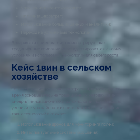
Улучшение клиентского опыта;
Оптимизацию затрат;
Использование больших данных и аналитики;
Переход на устойчивые технологии.
Внедряя эти примеры, 1вин демонстрирует, как
традиционные компании могут адаптироваться к новым
условиям и использовать технологии для своего роста.
Кейс 1вин в сельском
хозяйстве
Сельское хозяйство — одна из отраслей, которая долгое
время основывалась на традиционных методах. 1вин
внедрил инновационные агротехнологии, позволяющие
увеличить урожайность и снизить потери. Применение
таких технологий включает:
Использование дронов для мониторинга полей;
Интеллектуальные системы орошения;