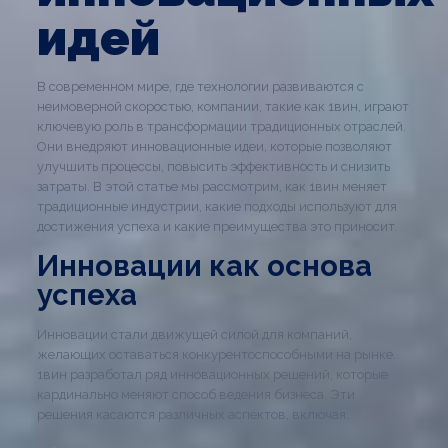
идей
В современном мире, где технологии развиваются с
неимоверной скоростью, компании, такие как 1вин, играют
ключевую роль в трансформации традиционных отраслей.
Они внедряют инновационные идеи, которые позволяют
улучшить процессы, повысить эффективность и снизить
затраты. В этой статье мы рассмотрим, как 1вин меняет
традиционные индустрии, какие подходы используют для
достижения успеха и какие преимущества это приносит.
Инновации как основа
успеха
Инновации стали движущей силой для компаний,
желающих оставаться конкурентоспособными на рынке.
1вин разработал ряд инновационных решений, которые
кардинально меняют способ ведения бизнеса. Эти
решения касаются различных аспектов, включая:
Автоматизацию процессов;