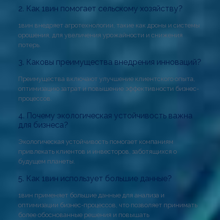
2. Как 1вин помогает сельскому хозяйству?
1вин внедряет агротехнологии, такие как дроны и системы
орошения, для увеличения урожайности и снижения
потерь.
3. Каковы преимущества внедрения инноваций?
Преимущества включают улучшение клиентского опыта,
оптимизацию затрат и повышение эффективности бизнес-
процессов.
4. Почему экологическая устойчивость важна
для бизнеса?
Экологическая устойчивость помогает компаниям
привлекать клиентов и инвесторов, заботящихся о
будущем планеты.
5. Как 1вин использует большие данные?
1вин применяет большие данные для анализа и
оптимизации бизнес-процессов, что позволяет принимать
более обоснованные решения и повышать