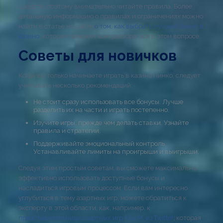
средств, поэтому внимательно читайте правила. Более
детальную информацию о правилах и ограничениях можно
найти в статье на сайте
о том, как выбрать лучший бонус в
казино
, которая поможет вам разобраться в этом вопросе.
Советы для новичков
Когда вы только начинаете играть в казино Пинко, следует
учитывать несколько рекомендаций:
Не стоит сразу использовать все бонусы. Лучше
разделить их на части и играть постепенно.
Изучите игры, прежде чем делать ставки. Узнайте
правила и стратегии.
Поддерживайте эмоциональный контроль.
Устанавливайте лимиты на проигрыши и выигрыши.
Следуя этим простым советам, вы сможете максимально
эффективно использовать доступные бонусы и
насладиться игровым процессом. Если вам интересно
углубиться в тему азартных игр, можете обратиться к
эксперту в этой области, как, например, к
представительнице азартных игр Kira M. из Twitter
, которая