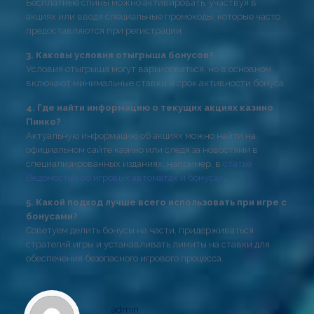
Бесплатные спины можно активировать, участвуя в
акциях или вводя специальные промокоды, которые часто
предоставляются при регистрации.
3. Каковы условия отыгрыша бонусов?
Условия отыгрыша могут варьироваться, но в основном
включают минимальные ставки и срок активности бонуса.
4. Где найти информацию о текущих акциях казино
Пинко?
Актуальную информацию об акциях можно найти на
официальном сайте казино или следя за новостями в
специализированных изданиях, например, в
статье
Ведомостей об игровых автоматах и бонусах
.
5. Какой подход лучше всего использовать при игре с
бонусами?
Советуем делить бонусы на части, придерживаться
стратегий игры и устанавливать лимиты на ставки для
обеспечения безопасного игрового процесса.
admin