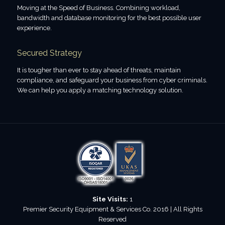
Moving at the Speed of Business. Combining workload,
bandwidth and database monitoring for the best possible user
experience.
Secured Strategy
It is tougher than ever to stay ahead of threats, maintain
compliance, and safeguard your business from cyber criminals.
We can help you apply a matching technology solution.
Site Visits:
1
Premier Security Equipment & Services Co. 2016 | All Rights
Reserved