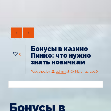
Бонусы в казино
0
Пинко: что нужно
знать новичкам
Published by
admin
at
March 21, 2026
Бонусы в