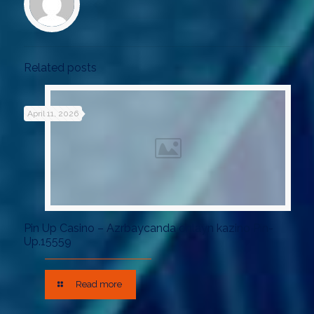
Related posts
April 11, 2026
Pin Up Casino – Azrbaycanda onlayn kazino Pin-
Up.15559
Read more