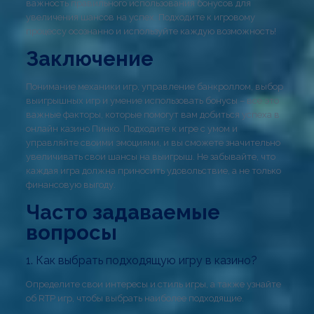
важность правильного использования бонусов для
увеличения шансов на успех. Подходите к игровому
процессу осознанно и используйте каждую возможность!
Заключение
Понимание механики игр, управление банкроллом, выбор
выигрышных игр и умение использовать бонусы – все это
важные факторы, которые помогут вам добиться успеха в
онлайн казино Пинко. Подходите к игре с умом и
управляйте своими эмоциями, и вы сможете значительно
увеличивать свои шансы на выигрыш. Не забывайте, что
каждая игра должна приносить удовольствие, а не только
финансовую выгоду.
Часто задаваемые
вопросы
1. Как выбрать подходящую игру в казино?
Определите свои интересы и стиль игры, а также узнайте
об RTP игр, чтобы выбрать наиболее подходящие.