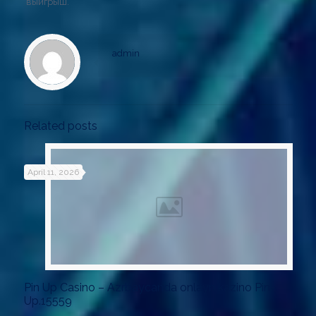
выигрыш.
admin
Related posts
April 11, 2026
Pin Up Casino – Azrbaycanda onlayn kazino Pin-
Up.15559