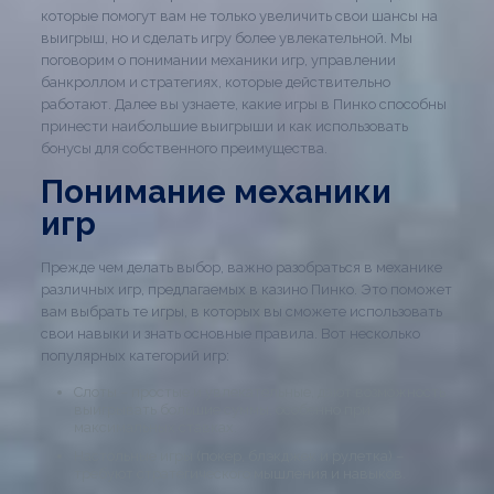
которые помогут вам не только увеличить свои шансы на
выигрыш, но и сделать игру более увлекательной. Мы
поговорим о понимании механики игр, управлении
банкроллом и стратегиях, которые действительно
работают. Далее вы узнаете, какие игры в Пинко способны
принести наибольшие выигрыши и как использовать
бонусы для собственного преимущества.
Понимание механики
игр
Прежде чем делать выбор, важно разобраться в механике
различных игр, предлагаемых в казино Пинко. Это поможет
вам выбрать те игры, в которых вы сможете использовать
свои навыки и знать основные правила. Вот несколько
популярных категорий игр:
Слоты – простые и увлекательные, дают возможность
выигрывать большие суммы, особенно при
максимальных ставках.
Настольные игры (покер, блэкджек и рулетка) –
требуют стратегического мышления и навыков.