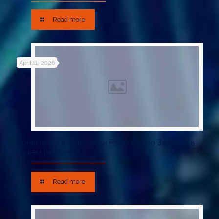
Read more
April 11, 2026
Понимание легальности Pinco Casino Зеркало в
вашем регионе
Read more