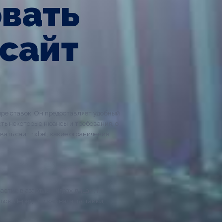
овать
сайт
ире ставок. Он предоставляет удобный
ть некоторые нюансы и требования, о
ать сайт 1xbet, какие ограничения
астие в азартных играх лицам, не
ся. Перед тем как начать ставки,