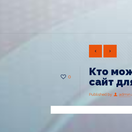
Кто мож
0
сайт дл
Published by
admin