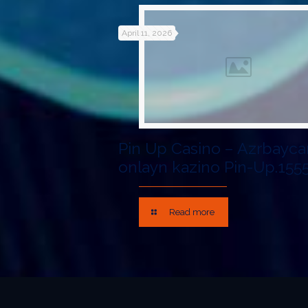
April 11, 2026
Pin Up Casino – Azrbayc
onlayn kazino Pin-Up.155
Read more