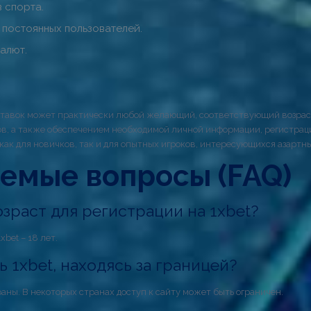
 спорта.
 постоянных пользователей.
алют.
 ставок может практически любой желающий, соответствующий возрас
в, а также обеспечением необходимой личной информации, регистрац
 как для новичков, так и для опытных игроков, интересующихся азартн
аемые вопросы (FAQ)
озраст для регистрации на 1xbet?
bet – 18 лет.
ь 1xbet, находясь за границей?
аны. В некоторых странах доступ к сайту может быть ограничен.