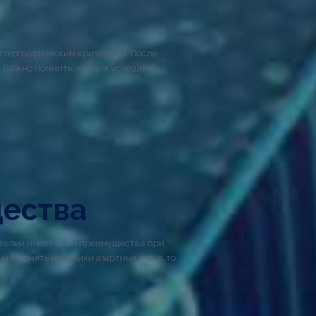
и географическим критериям. После
. Важно помнить, что для успешной
щества
вателей имеет свои преимущества при
ше понять механики азартных игр, в то
.