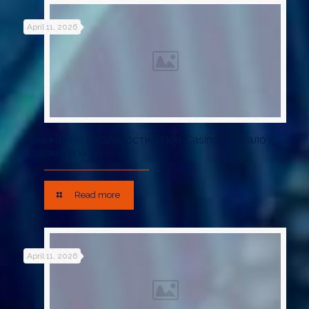
April 11, 2026
Понимание легальности Pinco Casino Зеркало в
вашем регионе
Read more
April 11, 2026