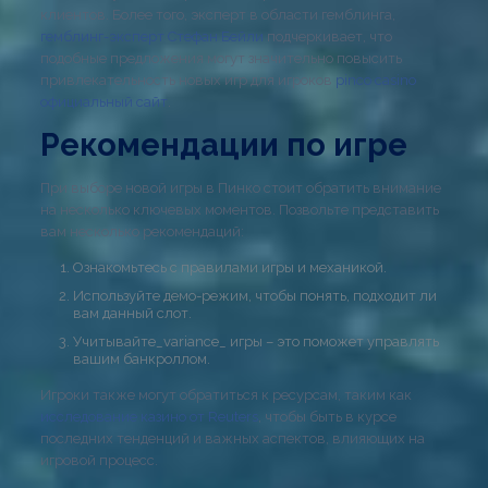
клиентов. Более того, эксперт в области гемблинга,
гемблинг-эксперт Стефан Бейли
подчеркивает, что
подобные предложения могут значительно повысить
привлекательность новых игр для игроков
pinco casino
официальный сайт
.
Рекомендации по игре
При выборе новой игры в Пинко стоит обратить внимание
на несколько ключевых моментов. Позвольте представить
вам несколько рекомендаций:
Ознакомьтесь с правилами игры и механикой.
Используйте демо-режим, чтобы понять, подходит ли
вам данный слот.
Учитывайте_variance_ игры – это поможет управлять
вашим банкроллом.
Игроки также могут обратиться к ресурсам, таким как
исследование казино от Reuters
, чтобы быть в курсе
последних тенденций и важных аспектов, влияющих на
игровой процесс.