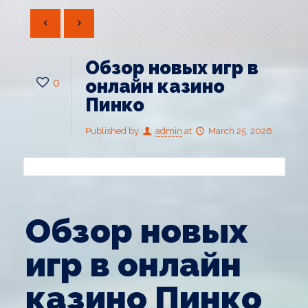
Обзор новых игр в
0
онлайн казино
Пинко
Published by
admin
at
March 25, 2026
Обзор новых
игр в онлайн
казино Пинко