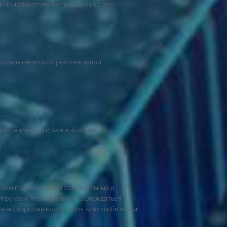
ь привлекательность новых игр для
ть вам несколько рекомендаций:
дних тенденций и важных аспектов,
своим пользователям оригинальные и
игроков и позволяют им наслаждаться
ловно, хорошая новость для всех любителей