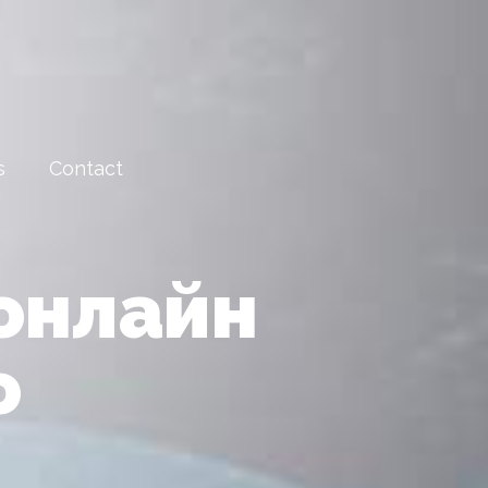
s
Contact
 онлайн
о