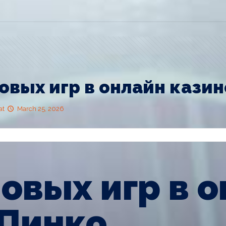
овых игр в онлайн кази
at
March 25, 2026
овых игр в 
 Пинко