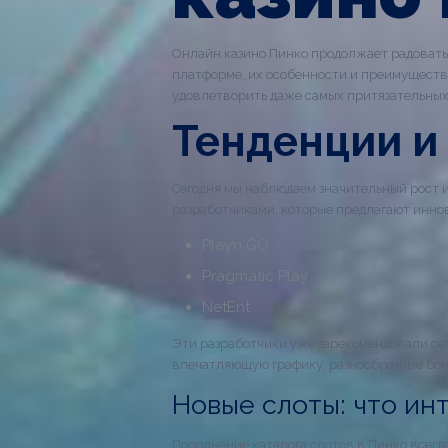
Онлайн казино Пинко продолжает радовать
платформе, их особенности и преимущества
удовлетворить даже самых притязательных 
Тенденции и
Сегодня мы наблюдаем значительный рост 
разработчиками, которые предлагают иннов
Play’n GO
Pragmatic Play
NetEnt
Эти разработчики уже зарекомендовали себ
впечатляющую графику, разнообразные бон
Новые слоты: что ин
Пополнение каталога слотов в Пинко всегд