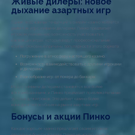
Живые дилеры: новое
дыхание азартных игр
Одной из основных тенденций в онлайн-казино является
развитие игр с живыми дилерами. Пинко предлагает
игрокам уникальную возможность участвовать в
настоящих играх, которые ведут профессиональные
крупье. Основные причины популярности этого формата:
Погружение в атмосферу настоящего казино.
Возможность взаимодействовать с другими игроками
и дилерами.
Разнообразие игр: от покера до баккары.
Игры с живыми дилерами становятся все более
востребованными, и Пинко предлагает привлекательные
условия для игроков. Это делает казино более
конкурентоспособным на рынке азартных игр.
Бонусы и акции Пинко
Каждое хорошее казино предлагает своим игрокам
различные бонусы и акции. Пинко не исключение, и