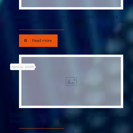
Понимание легальности Pinco Casino Зеркало в
вашем регионе
Read more
April 11, 2026
Понимание легальности Pinco Casino Зеркало в
вашем регионе