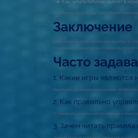
Как читать таблицы выплат в игр
Понимание этих аспектов позволит вам пр
Заключение
Избегание распространенных ошибок в Pin
понимания правил игры и навыков приняти
Часто задав
1. Какие игры являются 
Наиболее рискованными играми являются и
2. Как правильно управ
Установите лимиты на проигрыши и выигры
3. Зачем читать правила
Знание правил помогает избежать ошибок 