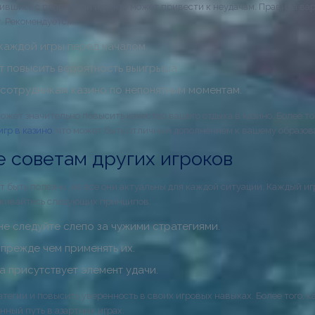
мившись с правилами игр, что может привести к неудачам. Правила вар
. Рекомендуется:
каждой игры перед началом.
ут повысить вероятность выигрыша.
 сотрудникам казино по непонятным моментам.
ожет значительно повысить качество вашего отдыха в казино. Более тог
гр в казино
, что может быть отличным дополнением к вашему образов
е советам других игроков
т быть полезны, не все они актуальны для каждой ситуации. Каждый и
рживайтесь следующих принципов:
не следуйте слепо за чужими стратегиями.
 прежде чем применять их.
да присутствует элемент удачи.
тегии и повысить уверенность в своих игровых навыках. Более того, к
нный путь в азартных играх.