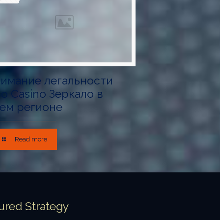
имание легальности
co Casino Зеркало в
ем регионе
Read more
ured Strategy