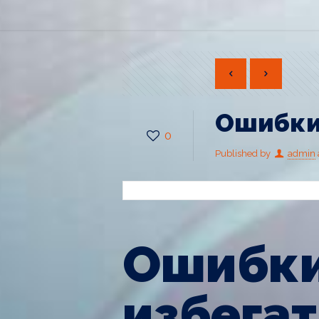
Ошибки,
0
Published by
admin
Ошибки
избегат