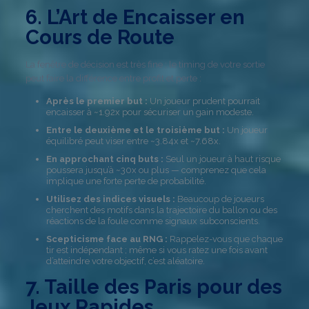
6. L’Art de Encaisser en
Cours de Route
La fenêtre de décision est très fine ; le timing de votre sortie
peut faire la différence entre profit et perte :
Après le premier but :
Un joueur prudent pourrait
encaisser à ~1.92x pour sécuriser un gain modeste.
Entre le deuxième et le troisième but :
Un joueur
équilibré peut viser entre ~3.84x et ~7.68x.
En approchant cinq buts :
Seul un joueur à haut risque
poussera jusqu’à ~30x ou plus — comprenez que cela
implique une forte perte de probabilité.
Utilisez des indices visuels :
Beaucoup de joueurs
cherchent des motifs dans la trajectoire du ballon ou des
réactions de la foule comme signaux subconscients.
Scepticisme face au RNG :
Rappelez-vous que chaque
tir est indépendant ; même si vous ratez une fois avant
d’atteindre votre objectif, c’est aléatoire.
7. Taille des Paris pour des
Jeux Rapides