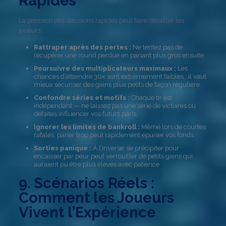
Rapides
La pression des décisions rapides peut faire dérailler les
joueurs :
Rattraper après des pertes :
Ne tentez pas de
récupérer une round perdue en pariant plus gros ensuite.
Poursuivre des multiplicateurs maximaux :
Les
chances d’atteindre 30x sont extrêmement faibles ; il vaut
mieux sécuriser des gains plus petits de façon régulière.
Confondre séries et motifs :
Chaque tir est
indépendant — ne laissez pas une série de victoires ou
défaites influencer vos futurs paris.
Ignorer les limites de bankroll :
Même lors de courtes
rafales, parier trop peut rapidement épuiser vos fonds.
Sorties panique :
À l’inverse, se précipiter pour
encaisser par peur peut verrouiller de petits gains qui
auraient pu être plus élevés avec patience.
9. Scénarios Réels :
Comment les Joueurs
Vivent l’Expérience