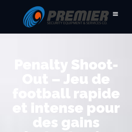
Penalty Shoot-
Out – Jeu de
football rapide
et intense pour
des gains