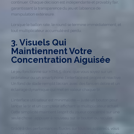
continuer. Chaque décision est indépendante et provably fair,
garantissant la transparence du jeu et l’absence de
manipulation extérieure.
Lorsque le ballon rate, le round se termine immédiatement, et
tout multiplicateur accumulé est perdu.
3. Visuels Qui
Maintiennent Votre
Concentration Aiguisée
Le jeu fonctionne sur HTML5, donc que vous soyez sur un
ordinateur ou un smartphone, l’interface est propre et réactive.
Un fond de stade remplit l’écran, avec des fans en délire et un
éclairage dynamique qui met en valeur chaque tir.
L’interface utilisateur est minimaliste — juste un bouton pour
lancer le tir et un compteur affichant le multiplicateur actuel.
Cette simplicité maintient l’esprit du joueur concentré sur une
seule chose : appuyer à nouveau sur le bouton ou reculer.
Grâce à des performances fluides sur tous les appareils, vous