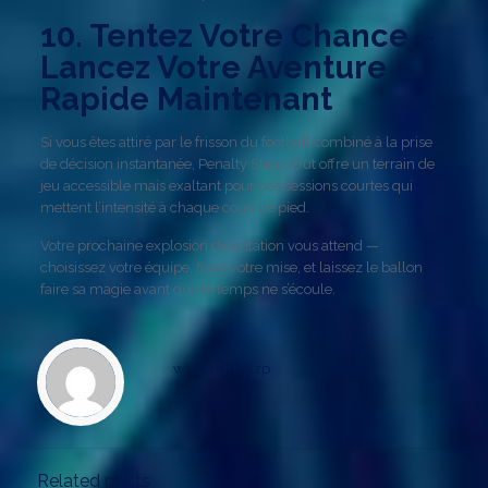
10. Tentez Votre Chance –
Lancez Votre Aventure
Rapide Maintenant
Si vous êtes attiré par le frisson du football combiné à la prise
de décision instantanée, Penalty Shoot‑Out offre un terrain de
jeu accessible mais exaltant pour des sessions courtes qui
mettent l’intensité à chaque coup de pied.
Votre prochaine explosion d’excitation vous attend —
choisissez votre équipe, fixez votre mise, et laissez le ballon
faire sa magie avant que le temps ne s’écoule.
wpadminerlzp
Related posts