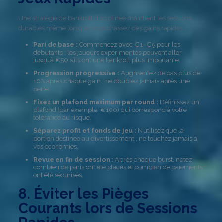
Une stratégie de bankroll disciplinée maintient les sessions
durables même lorsque vous chassez des gains rapides :
Pari de base :
Commencez avec €1–€5 pour les
débutants ; les joueurs expérimentés peuvent aller
jusqu’à €50 s’ils ont une bankroll plus importante.
Progression progressive :
Augmentez de pas plus de
10% après chaque gain ; ne doublez jamais après une
perte.
Fixez un plafond maximum par round :
Définissez un
plafond (par exemple, €100) qui correspond à votre
tolérance au risque.
Séparez profit et fonds de jeu :
N’utilisez que la
portion destinée au divertissement ; ne touchez jamais à
vos économies.
Revue en fin de session :
Après chaque burst, notez
combien de paris ont été placés et combien de paiements
ont été sécurisés.
8. Éviter les Pièges
Courants lors de Sessions