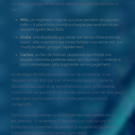
Un joueur typique de sessions rapides pourrait ressembler à
ceci :
Milo
, un ingénieur logiciel qui joue pendant ses pauses
café — il place trois rounds à chaque pause et encaisse
souvent après deux buts.
Aisha
, une étudiante qui utilise son temps libre entre les
cours ; elle maintient ses mises faibles mais aime voir son
multiplicateur grimper rapidement.
Carlos
, un fan de football passionné qui choisit son
équipe nationale préférée selon son humeur — même si
c’est cosmétique, cela augmente son engagement.
La stratégie de Milo se concentre sur la cohérence : il ne
dépasse jamais €10 par pari et encaisse toujours après le
deuxième but sauf s’il se sent chanceux pour un troisième.
Aisha limite ses paris à €5 et s’arrête après le premier but, pour
rester dans son budget même si elle perd cinq rounds
consécutifs.
Carlos pourrait pousser plus loin pendant les weekends où il
est détendu ; il ne tentera d’atteindre cinq buts qu’une fois
toutes les dix manches, seulement si sa bankroll lui permet
d’absorber d’éventuelles pertes sans stress.