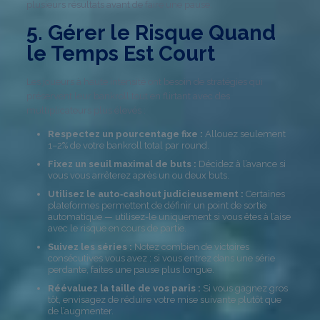
plusieurs résultats avant de faire une pause.
5. Gérer le Risque Quand
le Temps Est Court
Les joueurs à haute intensité ont besoin de stratégies qui
préservent leur bankroll tout en flirtant avec des
multiplicateurs plus élevés :
Respectez un pourcentage fixe :
Allouez seulement
1–2% de votre bankroll total par round.
Fixez un seuil maximal de buts :
Décidez à l’avance si
vous vous arrêterez après un ou deux buts.
Utilisez le auto‑cashout judicieusement :
Certaines
plateformes permettent de définir un point de sortie
automatique — utilisez-le uniquement si vous êtes à l’aise
avec le risque en cours de partie.
Suivez les séries :
Notez combien de victoires
consécutives vous avez ; si vous entrez dans une série
perdante, faites une pause plus longue.
Réévaluez la taille de vos paris :
Si vous gagnez gros
tôt, envisagez de réduire votre mise suivante plutôt que
de l’augmenter.