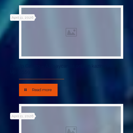
April 11, 2026
Pin Up Casino – Azrbaycanda onlayn kazino Pin-
Up.15559
Read more
April 11, 2026