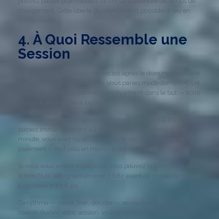
pouvez passer d’un round à l’autre sans attendre de temps de
chargement. Cette liberté de latence rend possible le jeu en
bursts courts.
4. À Quoi Ressemble une
Session
Imaginez que vous vous connectez après le déjeuner pour une
pause rapide de trois minutes. Vous pariez modestement €5 et
cliquez sur start. Le premier penalty atterrit dans le but — votre
multiplicateur passe à 1.92x.
Vous décidez d’encaisser ; le système verrouille €9.60 et vous
passez immédiatement au round suivant. En moins d’une
minute, vous avez vu un but, pris une décision, et reçu un
paiement — tout cela en moins de 60 secondes.
Si vous vous sentez audacieux, vous pouvez laisser courir deux
autres buts, atteignant environ 7.68x avant de choisir de retirer
à nouveau à €38.40.
Ce rythme — parier, tirer, décider — se répète sur plusieurs
rounds durant votre session, vous permettant d’expérimenter