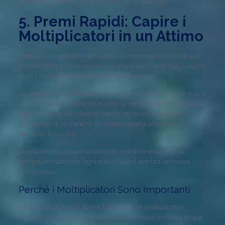
deliberata—perfetto per chi ama il gioco dinamico.
5. Premi Rapidi: Capire i
Moltiplicatori in un Attimo
I slot dei moltiplicatori vanno da un minimo di 0,2x fino a uno
sorprendente 1.000x della tua puntata—anche se raggiungere
quella fascia più alta è estremamente raro.
La maggior parte dei giocatori vedrà moltiplicatori come 0,5x o
1x nella maggior parte delle volte se rimangono in modalità a
bassa volatilità. La volatilità media introduce pagamenti
occasionali di 2x o anche 5x, mentre quella alta porta a
sporadici 10x o più.
Questa distribuzione mantiene gli esiti imprevedibili ma
sempre emozionanti; ogni nuovo round sembra un nuovo
scommessa.
Perché i Moltiplicatori Sono Importanti
La bellezza di Plinko sta nel fatto che quei moltiplicatori
possono trasformare in fretta una scommessa modesta in una