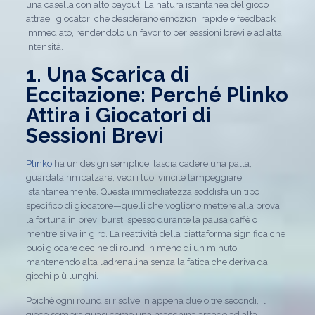
una casella con alto payout. La natura istantanea del gioco
attrae i giocatori che desiderano emozioni rapide e feedback
immediato, rendendolo un favorito per sessioni brevi e ad alta
intensità.
1. Una Scarica di
Eccitazione: Perché Plinko
Attira i Giocatori di
Sessioni Brevi
Plinko
ha un design semplice: lascia cadere una palla,
guardala rimbalzare, vedi i tuoi vincite lampeggiare
istantaneamente. Questa immediatezza soddisfa un tipo
specifico di giocatore—quelli che vogliono mettere alla prova
la fortuna in brevi burst, spesso durante la pausa caffè o
mentre si va in giro. La reattività della piattaforma significa che
puoi giocare decine di round in meno di un minuto,
mantenendo alta l’adrenalina senza la fatica che deriva da
giochi più lunghi.
Poiché ogni round si risolve in appena due o tre secondi, il
gioco sembra quasi come una macchina arcade ad alta