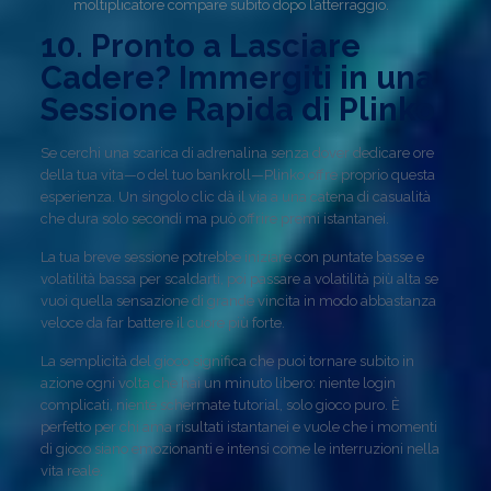
moltiplicatore compare subito dopo l’atterraggio.
10. Pronto a Lasciare
Cadere? Immergiti in una
Sessione Rapida di Plinko
Se cerchi una scarica di adrenalina senza dover dedicare ore
della tua vita—o del tuo bankroll—Plinko offre proprio questa
esperienza. Un singolo clic dà il via a una catena di casualità
che dura solo secondi ma può offrire premi istantanei.
La tua breve sessione potrebbe iniziare con puntate basse e
volatilità bassa per scaldarti, poi passare a volatilità più alta se
vuoi quella sensazione di grande vincita in modo abbastanza
veloce da far battere il cuore più forte.
La semplicità del gioco significa che puoi tornare subito in
azione ogni volta che hai un minuto libero: niente login
complicati, niente schermate tutorial, solo gioco puro. È
perfetto per chi ama risultati istantanei e vuole che i momenti
di gioco siano emozionanti e intensi come le interruzioni nella
vita reale.