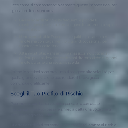
Ecco come si comportano tipicamente queste impostazioni per
i giocatori di sessioni brevi:
Bassa volatilità:
Vincite frequenti e piccole ti
mantengono motivato e prevengono l’esaurimento rapido
del bankroll.
Media volatilità:
Esperienza equilibrata—ancora molte
vincite ma con pagamenti più grandi occasionali per
mantenere l’eccitazione.
Alta volatilità:
Rarissimi ma massicci moltiplicatori;
perfetti per chi desidera esplosioni drammatiche di grandi
vincite durante una sessione rapida.
Poiché le sessioni sono brevi, molti scelgono alta volatilità per
quella grande vincita che può rendere il breve gioco
comunque gratificante.
Scegli il Tuo Profilo di Rischio
Puoi iniziare con bassa volatilità per capire con quale
frequenza vinci e poi passare a media o alta una volta che ti
senti a tuo agio con il ritmo.
Questa flessibilità ti permette di adattare la tolleranza al rischio