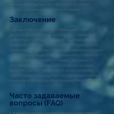
более скоростные выплаты, чем Пинко, что может
оказаться решающим фактором для игроков.
Заключение
Подводя итоги, онлайн казино Пинко имеет свои
достоинства и недостатки, которые могут повлиять на
выбор игрока. Удобный интерфейс, разнообразие игр и
поддержка клиентов – это те аспекты, которые делают
казино привлекательным. Однако ограничения по странам
и недостатки в процессе верификации могут отвратить
некоторых пользователей. Основное – это провести
собственный анализ и выбрать платформу, которая
наиболее подходит именно вам. Если вам интересно
узнать больше о мире азартных игр, рекомендую обратить
внимание на эксперта в области казино, такого как
игровой историк Дэвид Г. Шварц
.
Часто задаваемые
вопросы (FAQ)
1. Каковы основные преимущества казино Пинко?