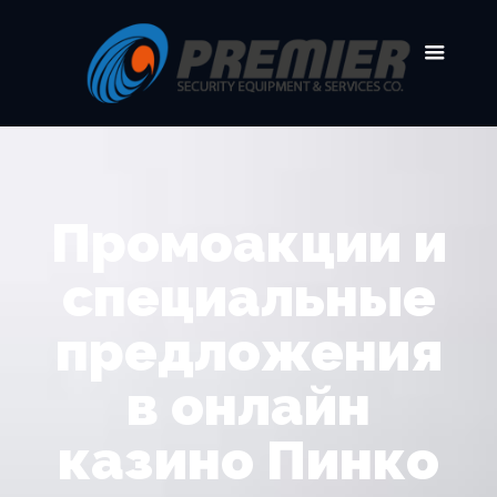
Промоакции и
специальные
предложения
в онлайн
казино Пинко