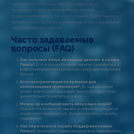
пользователи могут максимально эффективно
использовать бонусы и привилегии, которые
предоставляет казино. Не упустите шанс ответственно и с
удовольствем участвовать в азартных играх с выгодными
предложениями от Пинко!
Часто задаваемые
вопросы (FAQ)
Как получить бонус на первый депозит в казино
Пинко?
Для этого необходимо зарегистрироваться и
внести минимально требуемую сумму для получения
бонуса.
Есть ли ограничения по времени для
использования промоакций?
Да, каждая акция
может иметь свои сроки действия, о которых стоит
внимательно прочитать условия.
Можно ли комбинировать несколько акций?
Обычно это возможно, однако условия по каждой из
акций могут различаться. Лучше уточнять у службы
поддержки.
Как обратиться в службу поддержки казино
Пинко?
Связаться с поддержкой можно через онлайн-