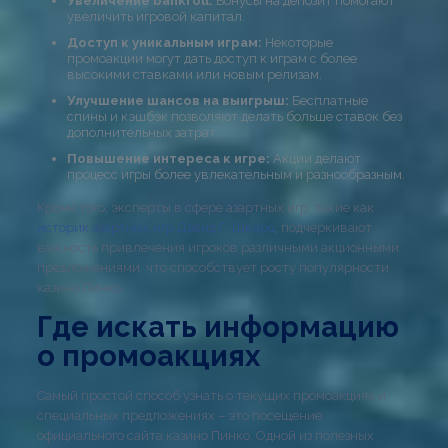
Увеличение bankroll:
Бонусы на депозит помогают
увеличить игровой капитал.
Доступ к уникальным играм:
Некоторые
промоакции могут дать доступ к играм с более
высокими ставками или новым релизам.
Улучшение шансов на выигрыш:
Бесплатные
спины и кэшбэк позволяют делать больше ставок без
дополнительных затрат.
Повышение интереса к игре:
Акции делают
процесс игры более увлекательным и разнообразным.
Кроме того, эксперты в сфере азартных игр, такие как
историк азартных игр Дэвид Г. Шварц
, подчеркивают
важность привлечения игроков различными акционными
предложениями, что способствует росту популярности
казино Пинко.
Где искать информацию
о промоакциях
Самый простой способ узнать о текущих промоакциях и
специальных предложениях – это посещение
официального сайта казино Пинко. Одной из полезных