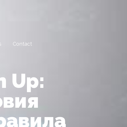
s
Contact
n Up:
овия
равила