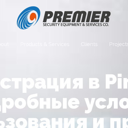
out
Products & Services
Clients
Project
страция в Pi
робные усл
ьзования и п