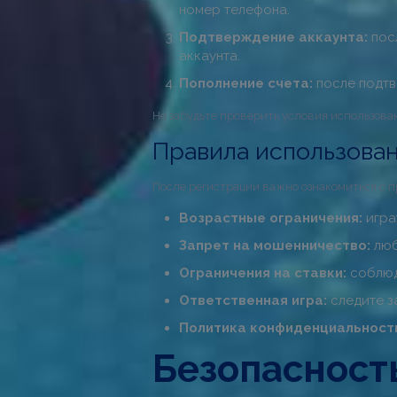
номер телефона.
Подтверждение аккаунта:
посл
аккаунта.
Пополнение счета:
после подтв
Не забудьте проверить условия использова
Правила использован
После регистрации важно ознакомиться с 
Возрастные ограничения:
играт
Запрет на мошенничество:
люб
Ограничения на ставки:
соблюд
Ответственная игра:
следите з
Политика конфиденциальност
Безопасност