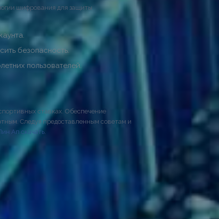
ологии шифрования для защиты
каунта.
сить безопасность.
летних пользователей.
и спортивных ставках. Обеспечение
ртным. Следуя предоставленным советам и
Пин Ап скачать
.