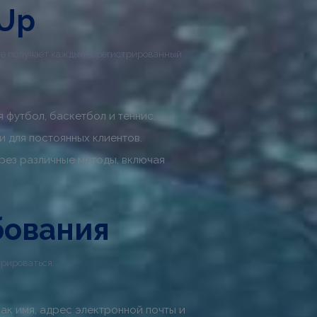
 Up
ые получает каждый зарегистрированный
 футбол, баскетбол и теннис.
и для постоянных клиентов.
рез различные методы, включая
бования
трироваться:
ак имя, адрес электронной почты и