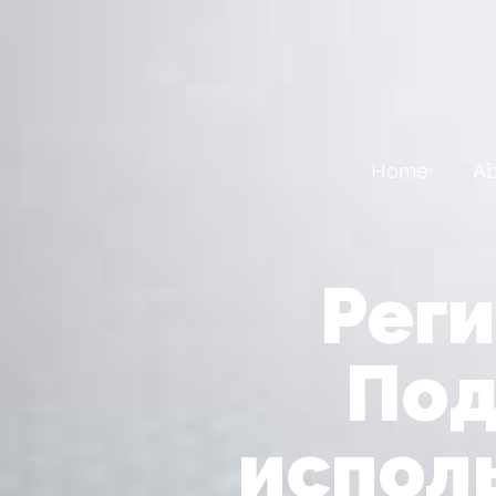
Home
Ab
Реги
Под
испол