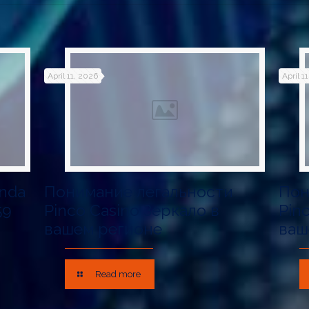
April 11, 2026
April 1
anda
Понимание легальности
Пон
59
Pinco Casino Зеркало в
Pin
вашем регионе
ваш
Read more