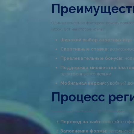
Преимуществ
Один из основных факторов, почему польз
игрок. Вот некоторые из них:
Широкий выбор азартных игр:
Спортивные ставки:
возможност
Привлекательные бонусы:
новы
Поддержка множества платеж
электронные кошельки.
Мобильная версия:
удобный дос
Процесс рег
Чтобы стать частью Pin Up, потребуется пр
Переход на сайт:
откройте офиц
Заполнение формы:
заполните р