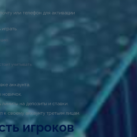
почту или телефон для активации
 играть.
ацию.
стоит учитывать:
вке аккаунта.
 новичок.
 лимиты на депозиты и ставки.
 к своему аккаунту третьим лицам.
сть игроков