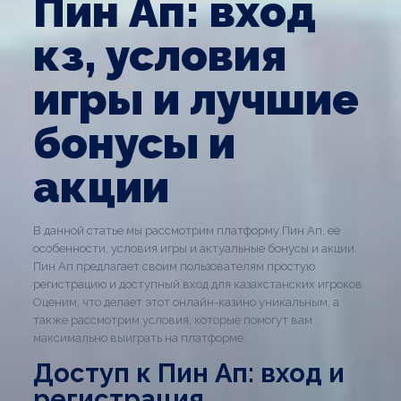
Пин Ап: вход
кз, условия
игры и лучшие
бонусы и
акции
В данной статье мы рассмотрим платформу Пин Ап, её
особенности, условия игры и актуальные бонусы и акции.
Пин Ап предлагает своим пользователям простую
регистрацию и доступный вход для казахстанских игроков.
Оценим, что делает этот онлайн-казино уникальным, а
также рассмотрим условия, которые помогут вам
максимально выиграть на платформе.
Доступ к Пин Ап: вход и
регистрация