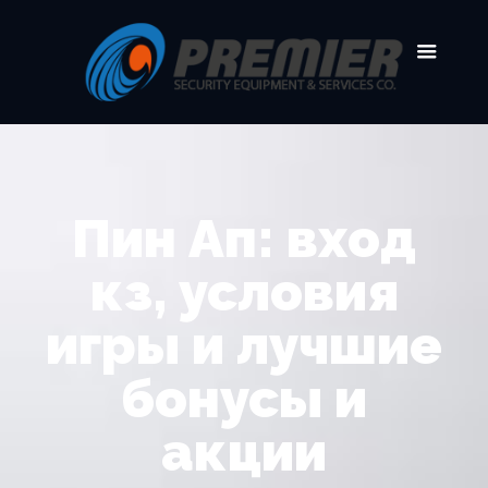
Пин Ап: вход
кз, условия
игры и лучшие
бонусы и
акции