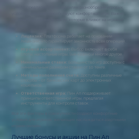
Пин Ап предлагает пользователям разнообразие игровых
условий, которые способствуют комфортной игре. Важно
понимать основные аспекты, которые влияют на игровой
процесс:
Лицензия:
Платформа работает на основании
лицензии, что гарантирует законность всех операций.
Игровой ассортимент:
Выбор включает в себя
слоты, настольные игры, live-казино и многое другое.
Минимальные ставки:
Большинство игр доступны с
минимальным размером ставки от 10 тенге.
Методы пополнения счета:
Доступны различные
способы – от банковских карт до электронных
кошельков.
Ответственная игра:
Пин Ап поддерживает
принципы ответственной игры, предлагая
инструменты для контроля ставок.
Все эти факторы в совокупности создают комфортные
условия для игроков, желающих наслаждаться азартными
играми онлайн.
Лучшие бонусы и акции на Пин Ап