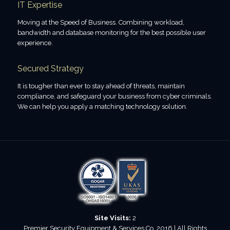
IT Expertise
Moving at the Speed of Business. Combining workload,
bandwidth and database monitoring for the best possible user
experience.
Secured Strategy
It is tougher than ever to stay ahead of threats, maintain
compliance, and safeguard your business from cyber criminals.
We can help you apply a matching technology solution.
Site Visits:
2
Premier Security Equipment & Services Co. 2016 | All Rights