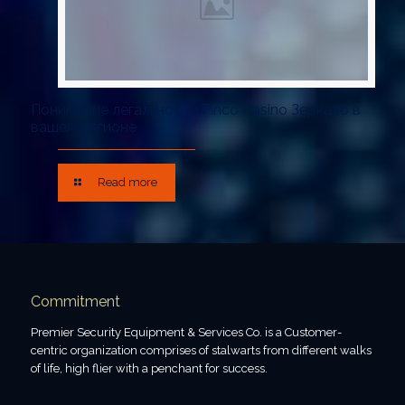
Понимание легальности Pinco Casino Зеркало в
вашем регионе
Read more
Commitment
Premier Security Equipment & Services Co. is a Customer-
centric organization comprises of stalwarts from different walks
of life, high flier with a penchant for success.