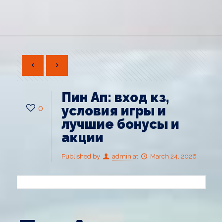
Пин Ап: вход кз,
0
условия игры и
лучшие бонусы и
акции
Published by
admin
at
March 24, 2026