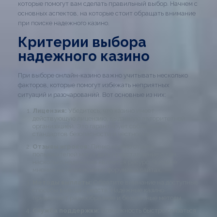
которые помогут вам сделать правильный выбор. Начнем с
основных аспектов, на которые стоит обращать внимание
при поиске надежного казино.
Критерии выбора
надежного казино
При выборе онлайн-казино важно учитывать несколько
факторов, которые помогут избежать неприятных
ситуаций и разочарований. Вот основные из них:
Лицензия:
Убедитесь, что казино имеет
действующую лицензию, выданную авторитетной
организацией. Это гарантирует соблюдение
стандартов безопасности и честности.
Отзывы игроков:
Пинко казино отзывы
пользователей могут дать представление о том,
насколько надежным является ресурс. Читайте
мнения на независимых форумах и сайтах.
Методы выплаты:
Обратите внимание на доступные
способы вывода средств. Надежные казино
предлагают разнообразные и безопасные методы.
Служба поддержки:
Возможность быстро связаться