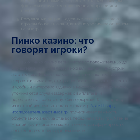
с представителями казино может стать решающим
фактором в случае возникновения вопросов или
проблем.
Регулярные акции:
Надежные казино предлагают
игрокам бонусы и акции, которые увеличивают шансы
на выигрыш.
Пинко казино: что
говорят игроки?
Отзывы о Пинко казино варьируются от положительных до
отрицательных, что является нормальным для индустрии
азартных игр. Многие пользователи отмечают высокую
скорость вывода средств, разнообразие игрового контента
и удобный интерфейс. Однако, в некоторых отзывах также
упоминаются случаи задержек с выплатами и
недостаточная работа службы поддержки. Так, например,
известный исследователь азартных игр
Адам Шварц,
исследователь азартных игр
, подчеркивает важность
объективного анализа отзывов перед началом игры. Чтение
мнений других игроков может помочь вам сформировать
собственное мнение о данном казино.