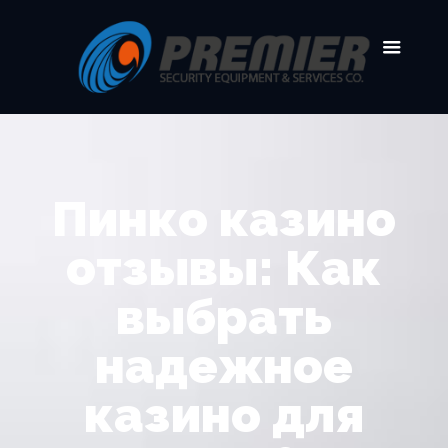
Пинко казино
отзывы: Как
выбрать
надежное
казино для