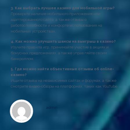
3. Как выбрать лучшее казино для мобильной игры?
Проверьте наличие мобильного приложения или
адаптированного сайта, а также отзывы о
работоспособности и комфорте использования на
мобильных устройствах.
4. Как можно улучшить шансы на выигрыш в казино?
Изучите правила игр, принимайте участие в акциях и
бонусных предложениях, а также управляйте своим
банкроллом.
5. Где можно найти объективные отзывы об online-
казино?
Ищите отзывы на независимых сайтах и форумах, а также
смотрите видео-обзоры на платформах, таких как YouTube.
admin