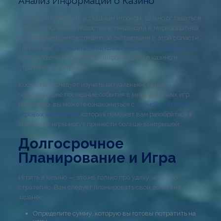
Анализ Информации о Казино
Для того чтобы быть успешным игроком, важно оставаться
в курсе последних новостей и тенденций в мире азартных
игр. Рекомендуется следить за экспертами в этой области,
такими как
господин Дэвид Шварц, историк азартных игр
,
который делится полезной информацией о казино и
стратегиях выигрыша.
Кроме того, следует изучать актуальные статьи,
описывающие последние события в мире азартных игр.
Например, вы можете ознакомиться с
данной статьей о
игровых автоматах
, которая поможет вам разобраться в
том, какие игры могут принести больше выигрышей.
Долгосрочное
Планирование и Игра
Играть в казино — это не только про удачу, но и про
стратегию. Вам следует планировать свои действия
заранее:
Определите сумму, которую вы готовы потратить на