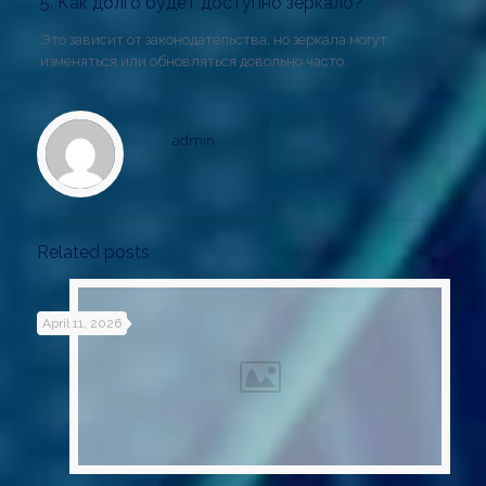
5. Как долго будет доступно зеркало?
Это зависит от законодательства, но зеркала могут
изменяться или обновляться довольно часто.
admin
Related posts
April 11, 2026