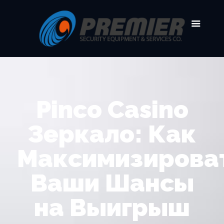
Pinco Casino
Зеркало: Как
Максимизирова
Ваши Шансы
на Выигрыш