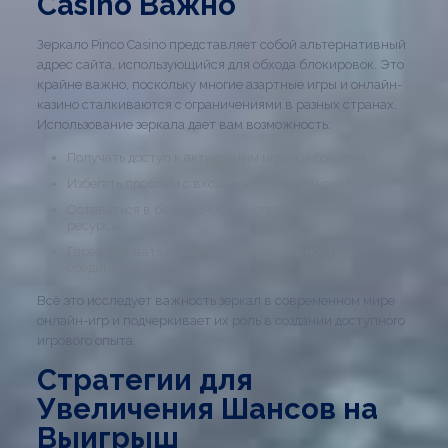
Casino Важно
Зеркало Pinco Casino представляет собой альтернативный
адрес сайта, использующийся для обхода блокировок. Это
крайне важно, поскольку многие азартные игры и онлайн-
казино сталкиваются с ограничениями в разных странах.
Использование зеркала дает вам возможность:
Получать доступ к актуальным играм и бонусам.
Избегать проблем с входом на основной сайт.
Оставаться в безопасности, используя проверенные
ресурсы.
Гарантировать стабильность и надежность
соединения.
Всё это исследует важность зеркал в современном мире
онлайн-игр и подчеркивает их роль в создании доступного
игрового опыта.
Стратегии для
Увеличения Шансов на
Выигрыш