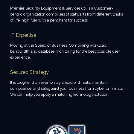
Premier Security Equipment & Services Co. is a Customer-
centric organization comprises of stalwarts from different walks
of life, high flier with a penchant for success.
IT Expertise
Moving at the Speed of Business. Combining workload,
bandwidth and database monitoring for the best possible user
experience.
Secured Strategy
It is tougher than ever to stay ahead of threats, maintain
compliance, and safeguard your business from cyber criminals.
We can help you apply a matching technology solution.