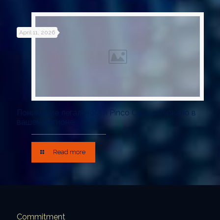
April 11, 2026
Понимание легальности Pinco Casino Зеркало в
вашем регионе
Read more
Commitment