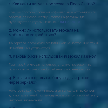
1. Как найти актуальное зеркало Pinco Casino?
Лучший способ – проверить официальные источники или
обратиться к сообществу игроков на форумах, где
публикуются актуальные ссылки
пинко казино
.
2. Можно ли использовать зеркала на
мобильных устройствах?
Да, зеркала Pinco Casino доступны как на настольных, так и
на мобильных устройствах.
3. Каковы риски использования зеркал казино?
Гарнтируйте, что вы используете только проверенные
источники и ссылки, чтобы избежать мошенничества.
4. Есть ли специальные бонусы для игроков
через зеркало?
Некоторые казино могут предлагать специальные бонусы
для пользователей, пользующихся зеркалом, уточняйте эту
информацию на сайте.